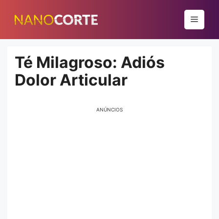
Pular
para
Menu
o
conteúdo
Té Milagroso: Adiós
Dolor Articular
ANÚNCIOS