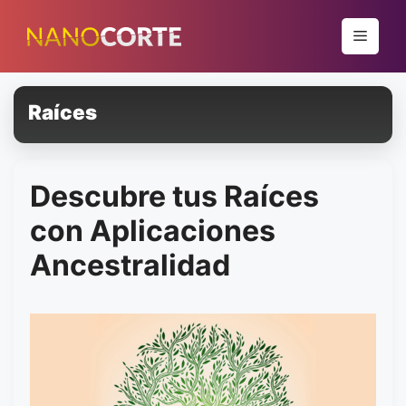
Pular
para
Menu
o
conteúdo
Raíces
Descubre tus Raíces
con Aplicaciones
Ancestralidad