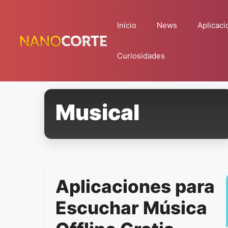
Pular
para
Início
News
Aplicaci
o
conteúdo
Curiosidades
Musical
Aplicaciones para
Escuchar Música