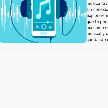
música favo
sin conexió
exploraremo
que te per
así como c
musical y 
cambiado 