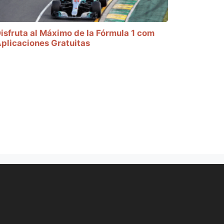
isfruta al Máximo de la Fórmula 1 com
plicaciones Gratuitas