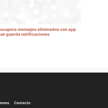
ecupera mensajes eliminados con app
ue guarda notificaciones
somos
Contacto