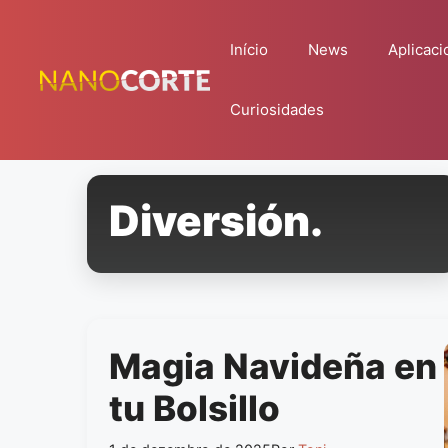
Pular
para
Início
News
Aplicaci
o
conteúdo
Curiosidades
Diversión.
Magia Navideña en
tu Bolsillo