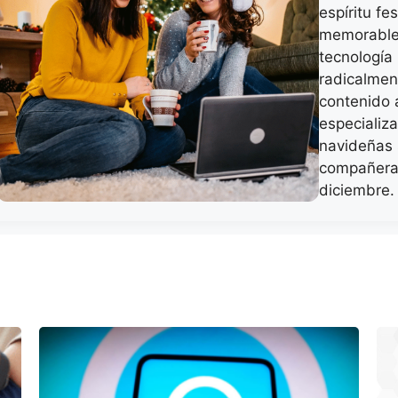
espíritu f
memorable
tecnología
radicalmen
contenido a
especializ
navideñas 
compañera
diciembre.