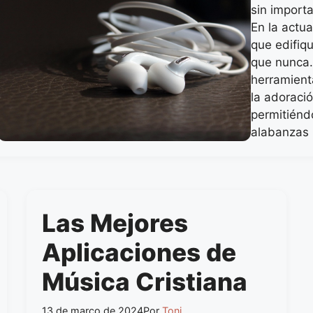
sin import
En la actu
que edifiq
que nunca.
herramienta
la adoració
permitiénd
alabanzas
Las Mejores
Aplicaciones de
Música Cristiana
13 de março de 2024
Por
Toni