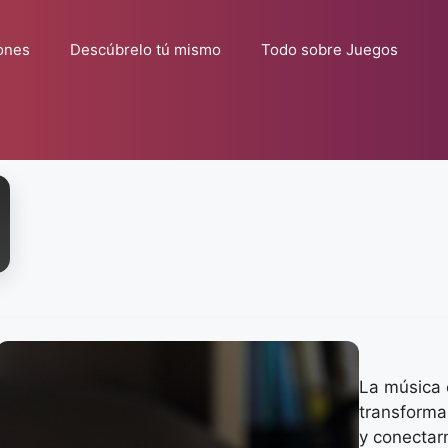
ones
Descúbrelo tú mismo
Todo sobre Juegos
La música c
transformar
y conectar