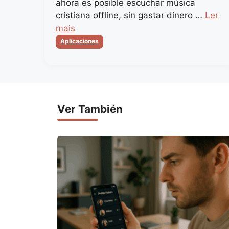
ahora es posible escuchar música
cristiana offline, sin gastar dinero …
Ler
mais
Categorias
Aplicaciones
Ver También