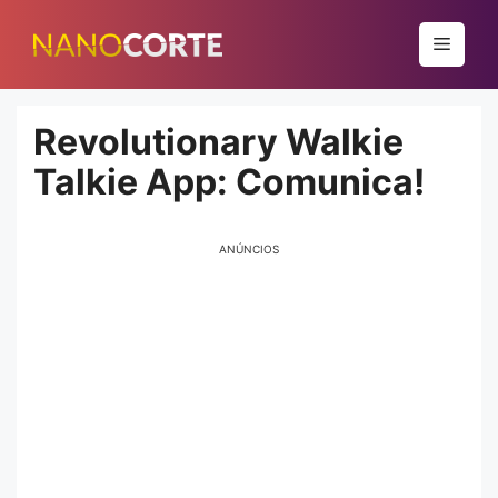
Pular
para
Menu
o
conteúdo
Revolutionary Walkie
Talkie App: Comunica!
ANÚNCIOS