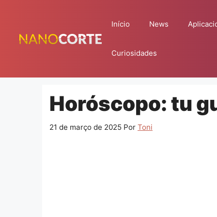
Pular
para
Início
News
Aplicaci
o
conteúdo
Curiosidades
Horóscopo: tu gu
21 de março de 2025
Por
Toni