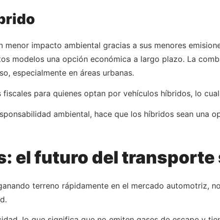
brido
 un menor impacto ambiental gracias a sus menores emision
stos modelos una opción económica a largo plazo. La comb
oso, especialmente en áreas urbanas.
fiscales para quienes optan por vehículos híbridos, lo cual
ponsabilidad ambiental, hace que los híbridos sean una op
: el futuro del transporte
 ganando terreno rápidamente en el mercado automotriz, no 
d.
dad, lo que significa que no emiten gases de escape y tie