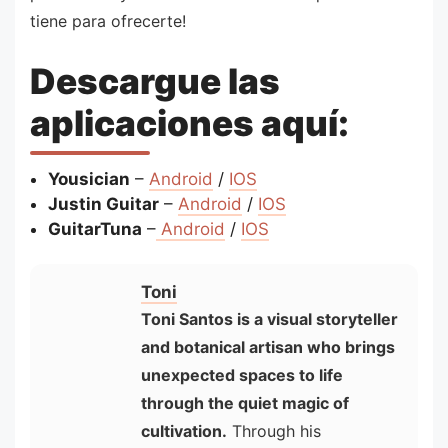
tiene para ofrecerte!
Descargue las
aplicaciones aquí:
Yousician
–
Android
/
IOS
Justin Guitar
–
Android
/
IOS
GuitarTuna
–
Android
/
IOS
Toni
Toni Santos is a visual storyteller
and botanical artisan who brings
unexpected spaces to life
through the quiet magic of
cultivation.
Through his