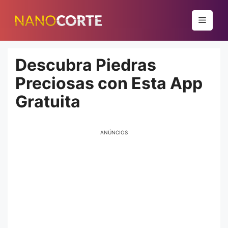
Pular
para
Menu
o
conteúdo
Descubra Piedras
Preciosas con Esta App
Gratuita
ANÚNCIOS