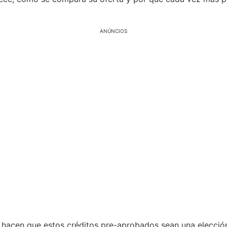
ANÚNCIOS
e hacen que estos créditos pre-aprobados sean una elecció