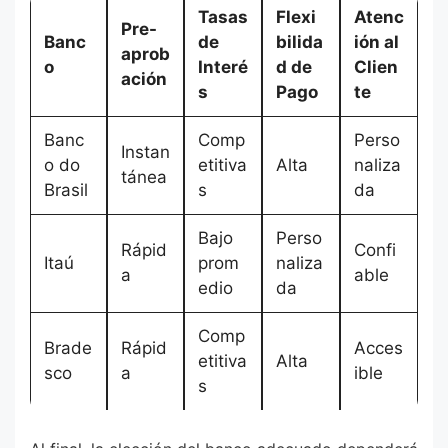
Tasas
Flexi
Atenc
Pre-
Banc
de
bilida
ión al
aprob
o
Interé
d de
Clien
ación
s
Pago
te
Banc
Comp
Perso
Instan
o do
etitiva
Alta
naliza
tánea
Brasil
s
da
Bajo
Perso
Rápid
Confi
Itaú
prom
naliza
a
able
edio
da
Comp
Brade
Rápid
Acces
etitiva
Alta
sco
a
ible
s