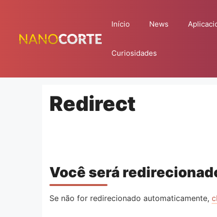
Pular
para
Início
News
Aplicaci
o
conteúdo
Curiosidades
Redirect
Você será redirecionado
Se não for redirecionado automaticamente,
c