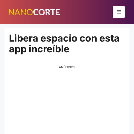
Pular
para
Menu
o
conteúdo
Libera espacio con esta
app increíble
ANÚNCIOS