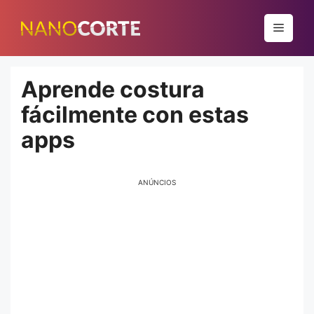
Pular
para
Menu
o
conteúdo
Aprende costura
fácilmente con estas
apps
ANÚNCIOS