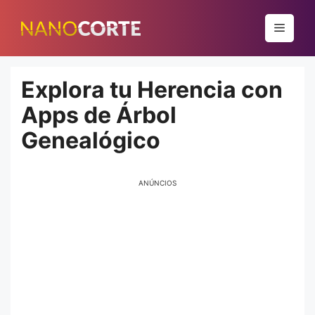
Pular
para
Menu
o
conteúdo
Explora tu Herencia con
Apps de Árbol
Genealógico
ANÚNCIOS