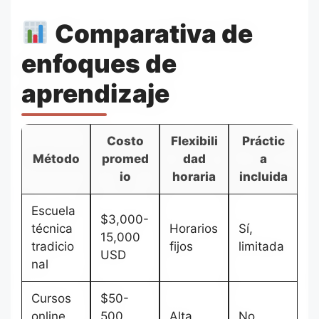
Comparativa de
enfoques de
aprendizaje
Costo
Flexibili
Práctic
Método
promed
dad
a
io
horaria
incluida
Escuela
$3,000-
técnica
Horarios
Sí,
15,000
tradicio
fijos
limitada
USD
nal
Cursos
$50-
online
500
Alta
No