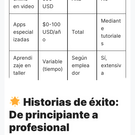
en video
USD
Mediant
Apps
$0-100
e
especial
USD/añ
Total
tutoriale
izadas
o
s
Aprendi
Según
Sí,
Variable
zaje en
emplea
extensiv
(tiempo)
taller
dor
a
Historias de éxito:
De principiante a
profesional