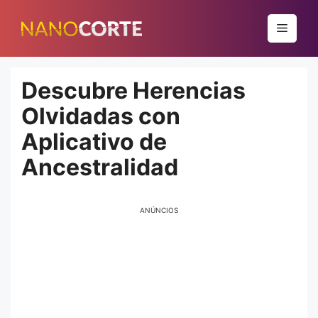
Pular
para
Menu
o
conteúdo
Descubre Herencias
Olvidadas con
Aplicativo de
Ancestralidad
ANÚNCIOS