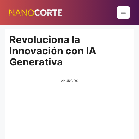
Pular
para
Menu
o
conteúdo
Revoluciona la
Innovación con IA
Generativa
ANÚNCIOS