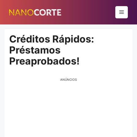
Pular
para
Menu
o
conteúdo
Créditos Rápidos:
Préstamos
Preaprobados!
ANÚNCIOS