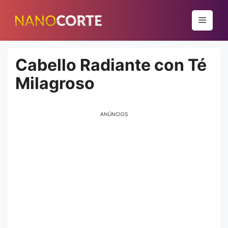
Pular
para
Menu
o
conteúdo
Cabello Radiante con Té
Milagroso
ANÚNCIOS